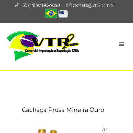
+55 (11) 97196-9090
contato@vtr2.com.br
Cachaça Prosa Mineira Ouro
Ar