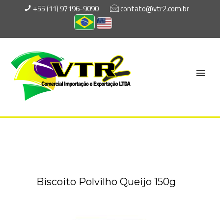
+55 (11) 97196-9090
contato@vtr2.com.br
Biscoito Polvilho Queijo 150g